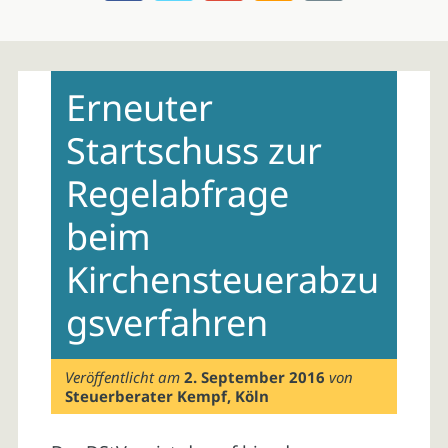
Skip
to
Erneuter
content
Startschuss zur
Regelabfrage
beim
Kirchensteuerabzu
gsverfahren
Veröffentlicht am
2. September 2016
von
Steuerberater Kempf, Köln