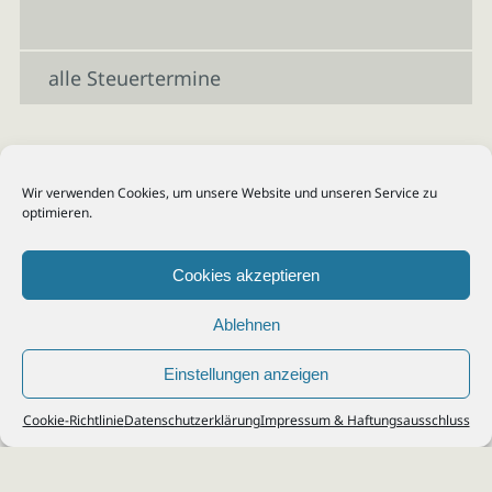
alle Steuertermine
Wir verwenden Cookies, um unsere Website und unseren Service zu
optimieren.
Cookies akzeptieren
Ablehnen
Einstellungen anzeigen
© 2026
Steuerberater Kempf, Köln - Steuerberatung Poll, Porz, Deutz, Mülheim,
Cookie-Richtlinie
Datenschutzerklärung
Impressum & Haftungsausschluss
Vingst, Ostheim, Kalk, Humboldt, Gremberg
Impressum
|
Datenschutz