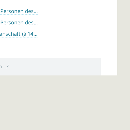
n Personen des…
n Personen des…
anschaft (§ 14…
n
/