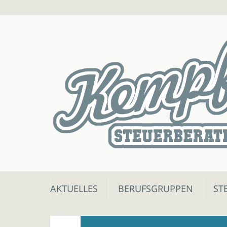
Skip
AKTUELLES
BERUFSGRUPPEN
ST
to
content