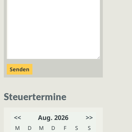
Steuertermine
<<
Aug. 2026
>>
M
D
M
D
F
S
S