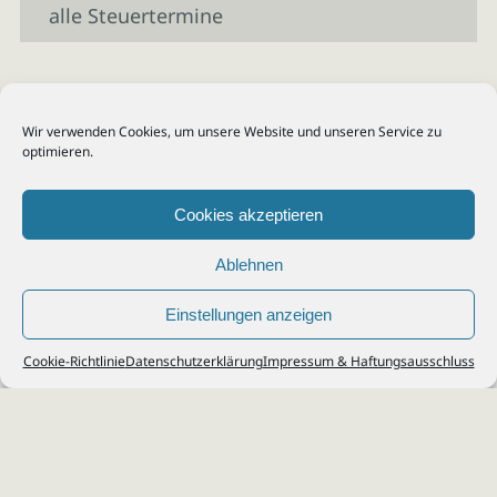
alle Steuertermine
Wir verwenden Cookies, um unsere Website und unseren Service zu
optimieren.
Cookies akzeptieren
Ablehnen
Einstellungen anzeigen
© 2026
Steuerberater Kempf, Köln - Steuerberatung Poll, Porz, Deutz, Mülheim,
Cookie-Richtlinie
Datenschutzerklärung
Impressum & Haftungsausschluss
Vingst, Ostheim, Kalk, Humboldt, Gremberg
Impressum
|
Datenschutz
Jobs & Karriere
Steuerberatung Köln
Formulare Download
Kontakt
Cookie-Richtlinie (EU)