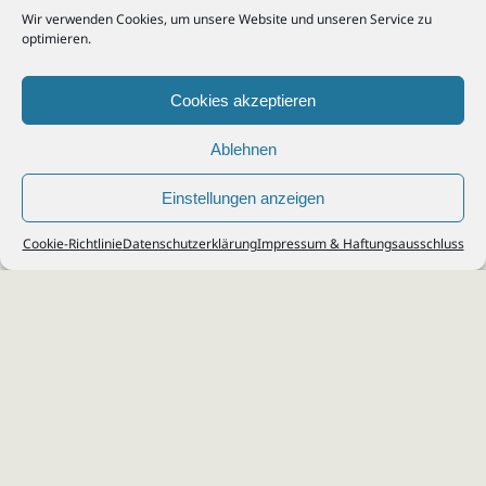
Wir verwenden Cookies, um unsere Website und unseren Service zu
optimieren.
Cookies akzeptieren
Ablehnen
Einstellungen anzeigen
© 2026
Steuerberater Kempf, Köln - Steuerberatung Poll, Porz, Deutz, Mülheim,
Cookie-Richtlinie
Datenschutzerklärung
Impressum & Haftungsausschluss
Vingst, Ostheim, Kalk, Humboldt, Gremberg
Impressum
|
Datenschutz
Jobs & Karriere
Steuerberatung Köln
Formulare Download
Kontakt
Cookie-Richtlinie (EU)
Ihr
Steuerberater in Köln
für
Steuererklärung
,
Einkommensteuer
,
Finanzbuchhaltung
,
Lohnabrechnung
,
Einnahmen-Überschuss-
Rechnung
,
Jahresabschluss
.
Steuerberatung
zu
Erbschaftssteuer
,
Lohnsteu
erjahresausgleich
,
Werbungskosten
,
Fahrtkosten
.
Webdesign & SEO: da Agency, Köln