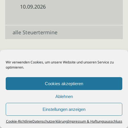
10.09.2026
alle Steuertermine
Wir verwenden Cookies, um unsere Website und unseren Service zu
optimieren.
Cookies akzeptieren
Ablehnen
Einstellungen anzeigen
© 2026
Steuerberater Kempf, Köln - Steuerberatung Poll, Porz, Deutz, Mülheim,
Cookie-Richtlinie
Datenschutzerklärung
Impressum & Haftungsausschluss
Vingst, Ostheim, Kalk, Humboldt, Gremberg