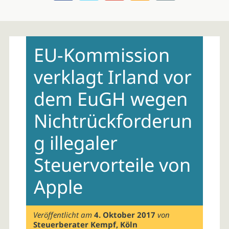
Skip
to
EU-Kommission
content
verklagt Irland vor
dem EuGH wegen
Nichtrückforderun
g illegaler
Steuervorteile von
Apple
Veröffentlicht am
4. Oktober 2017
von
Steuerberater Kempf, Köln