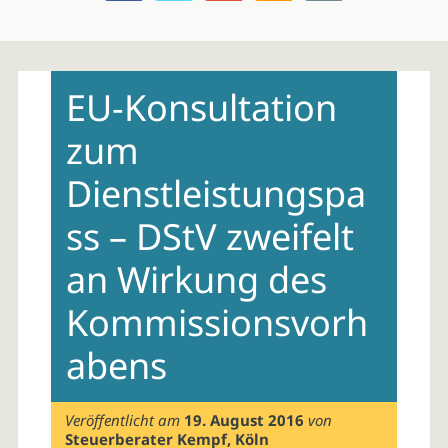
Skip
to
EU-Konsultation
content
zum
Dienstleistungspa
ss – DStV zweifelt
an Wirkung des
Kommissionsvorh
abens
Veröffentlicht am
19. August 2016
von
Steuerberater Kempf, Köln