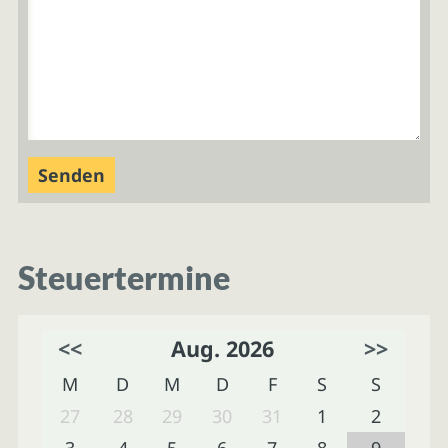
Steuertermine
<<
Aug. 2026
>>
M
D
M
D
F
S
S
27
28
29
30
31
1
2
3
4
5
6
7
8
9