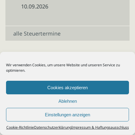
10.09.2026
alle Steuertermine
Wir verwenden Cookies, um unsere Website und unseren Service zu
optimieren.
Cookies akzeptieren
Ablehnen
Einstellungen anzeigen
© 2026
Steuerberater Kempf, Köln - Steuerberatung Poll, Porz, Deutz, Mülheim,
Cookie-Richtlinie
Datenschutzerklärung
Impressum & Haftungsausschluss
Vingst, Ostheim, Kalk, Humboldt, Gremberg