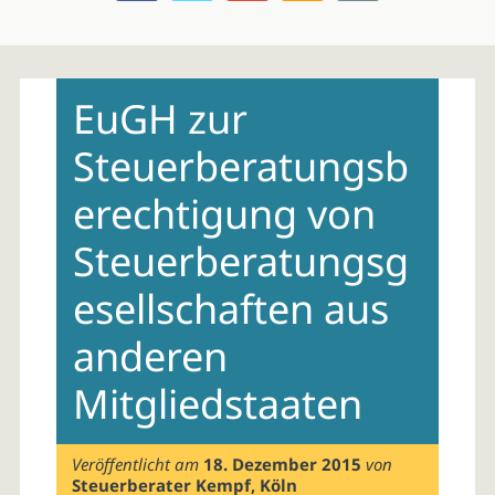
Skip
to
EuGH zur
content
Steuerberatungsb
erechtigung von
Steuerberatungsg
esellschaften aus
anderen
Mitgliedstaaten
Veröffentlicht am
18. Dezember 2015
von
Steuerberater Kempf, Köln