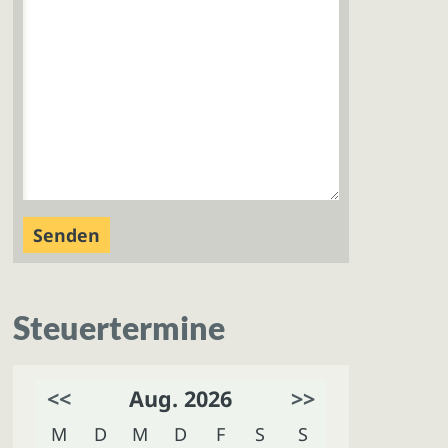
Steuertermine
<<
Aug. 2026
>>
M
D
M
D
F
S
S