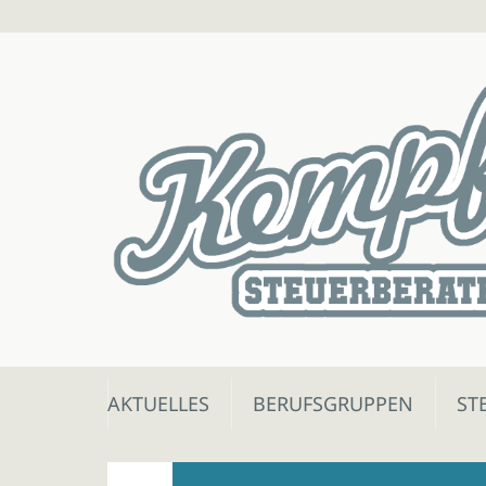
Skip
AKTUELLES
BERUFSGRUPPEN
ST
to
content