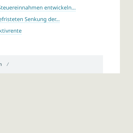
Steuereinnahmen entwickeln…
efristeten Senkung der…
ktivrente
n
/