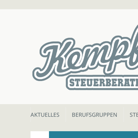
Skip
AKTUELLES
BERUFSGRUPPEN
ST
to
content