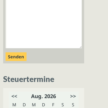
Steuertermine
<<
Aug. 2026
>>
M
D
M
D
F
S
S