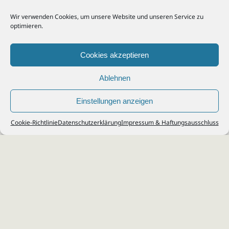
Wir verwenden Cookies, um unsere Website und unseren Service zu
optimieren.
Cookies akzeptieren
Ablehnen
Einstellungen anzeigen
© 2026
Steuerberater Kempf, Köln - Steuerberatung Poll, Porz, Deutz, Mülheim,
Cookie-Richtlinie
Datenschutzerklärung
Impressum & Haftungsausschluss
Vingst, Ostheim, Kalk, Humboldt, Gremberg
Impressum
|
Datenschutz
Jobs & Karriere
Steuerberatung Köln
Formulare Download
Kontakt
Cookie-Richtlinie (EU)
Ihr
Steuerberater in Köln
für
Steuererklärung
,
Einkommensteuer
,
Finanzbuchhaltung
,
Lohnabrechnung
,
Einnahmen-Überschuss-
Rechnung
,
Jahresabschluss
.
Steuerberatung
zu
Erbschaftssteuer
,
Lohnsteu
erjahresausgleich
,
Werbungskosten
,
Fahrtkosten
.