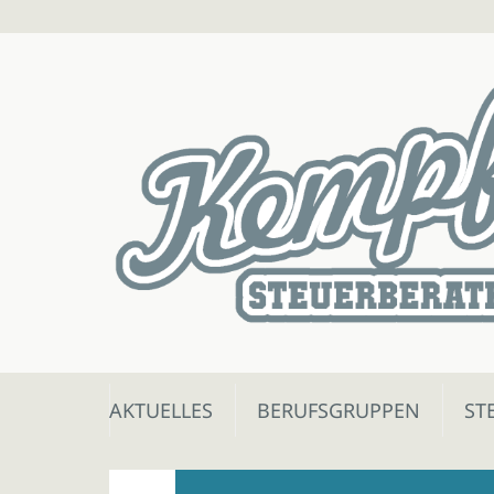
Skip
AKTUELLES
BERUFSGRUPPEN
ST
to
content