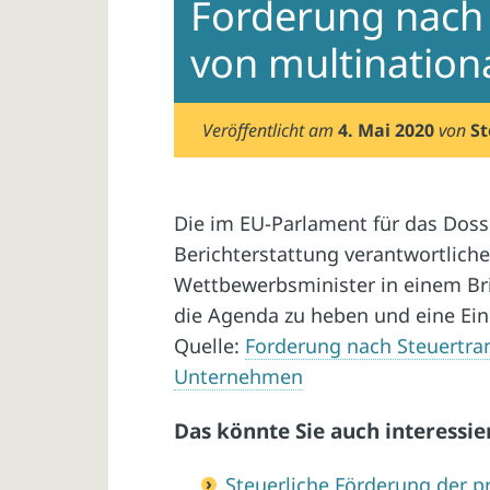
Forderung nach
von multinatio
Veröffentlicht am
4. Mai 2020
von
St
Die im EU-Parlament für das Dossi
Berichterstattung verantwortlich
Wettbewerbsminister in einem Bri
die Agenda zu heben und eine Eini
Quelle:
Forderung nach Steuertra
Unternehmen
Das könnte Sie auch interessie
Steuerliche Förderung der p