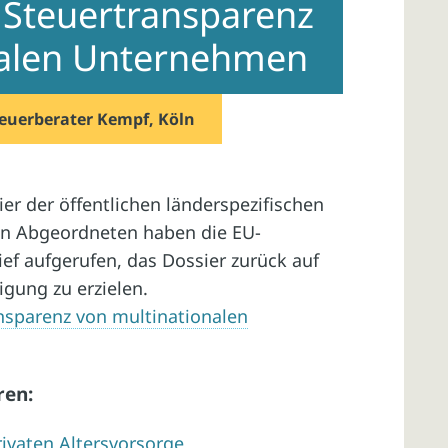
 Steuertransparenz
nalen Unternehmen
euerberater Kempf, Köln
er der öffentlichen länderspezifischen
en Abgeordneten haben die EU-
ef aufgerufen, das Dossier zurück auf
gung zu erzielen.
nsparenz von multinationalen
ren:
rivaten Altersvorsorge