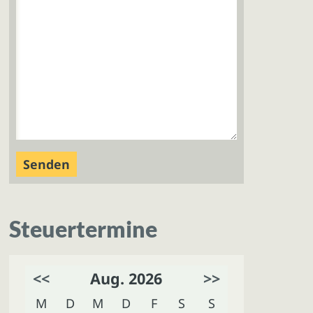
Steuertermine
<<
Aug. 2026
>>
M
D
M
D
F
S
S