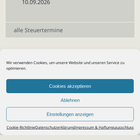
10.09.2026
alle Steuertermine
Wir verwenden Cookies, um unsere Website und unseren Service zu
optimieren.
Cookies akzeptieren
Ablehnen
Einstellungen anzeigen
© 2026
Steuerberater Kempf, Köln - Steuerberatung Poll, Porz, Deutz, Mülheim,
Cookie-Richtlinie
Datenschutzerklärung
Impressum & Haftungsausschluss
Vingst, Ostheim, Kalk, Humboldt, Gremberg