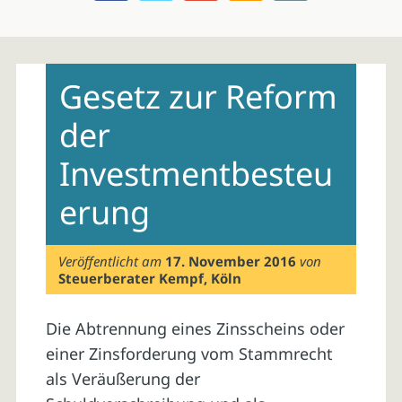
Skip
to
Gesetz zur Reform
content
der
Investmentbesteu
erung
Veröffentlicht am
17. November 2016
von
Steuerberater Kempf, Köln
Die Abtrennung eines Zinsscheins oder
einer Zinsforderung vom Stammrecht
als Veräußerung der