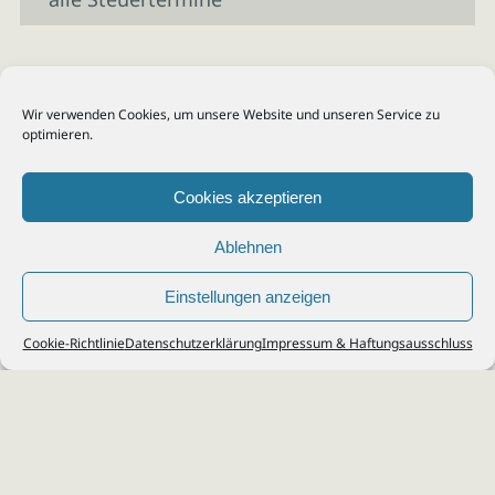
Wir verwenden Cookies, um unsere Website und unseren Service zu
optimieren.
Cookies akzeptieren
Ablehnen
Einstellungen anzeigen
© 2026
Steuerberater Kempf, Köln - Steuerberatung Poll, Porz, Deutz, Mülheim,
Cookie-Richtlinie
Datenschutzerklärung
Impressum & Haftungsausschluss
Vingst, Ostheim, Kalk, Humboldt, Gremberg
Impressum
|
Datenschutz
Jobs & Karriere
Steuerberatung Köln
Formulare Download
Kontakt
Cookie-Richtlinie (EU)