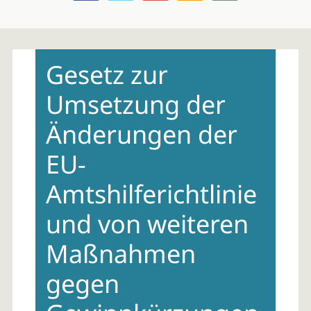
Skip
to
Gesetz zur
content
Umsetzung der
Änderungen der
EU-
Amtshilferichtlinie
und von weiteren
Maßnahmen
gegen