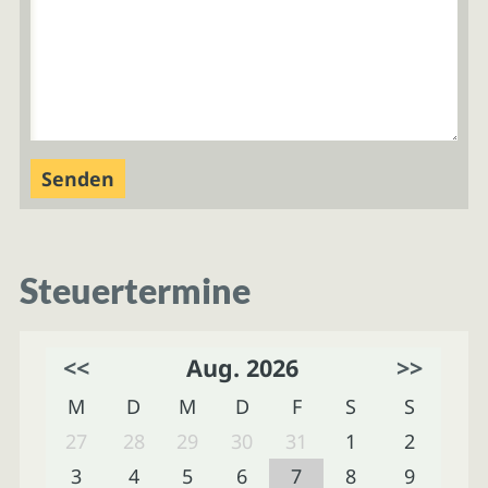
Steuertermine
<<
Aug. 2026
>>
M
D
M
D
F
S
S
27
28
29
30
31
1
2
3
4
5
6
7
8
9