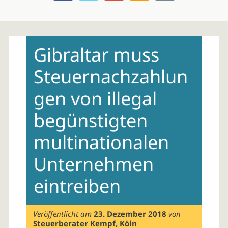
Skip
to
Gibraltar muss
content
Steuernachzahlun
gen von illegal
begünstigten
multinationalen
Unternehmen
eintreiben
Veröffentlicht am
23. Dezember 2018
von
Steuerberater Kempf, Köln