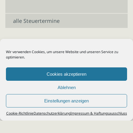
alle Steuertermine
Wir verwenden Cookies, um unsere Website und unseren Service zu
optimieren.
Cookies akzeptieren
Ablehnen
Einstellungen anzeigen
© 2026
Steuerberater Kempf, Köln - Steuerberatung Poll, Porz, Deutz, Mülheim,
Cookie-Richtlinie
Datenschutzerklärung
Impressum & Haftungsausschluss
Vingst, Ostheim, Kalk, Humboldt, Gremberg
Impressum
|
Datenschutz