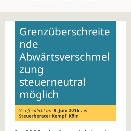
Skip
to
Grenzüberschreite
content
nde
Abwärtsverschmel
zung
steuerneutral
möglich
Veröffentlicht am
9. Juni 2016
von
Steuerberater Kempf, Köln