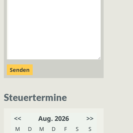
Steuertermine
<<
Aug. 2026
>>
M
D
M
D
F
S
S