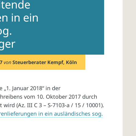
itende
n in ein
og.
ger
7
von
Steuerberater Kempf, Köln
 „1. Januar 2018“ in der
reibens vom 10. Oktober 2017 durch
wird (Az. III C 3 – S-7103-a / 15 / 10001).
nlieferungen in ein ausländisches sog.