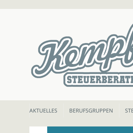
Skip
AKTUELLES
BERUFSGRUPPEN
ST
to
content