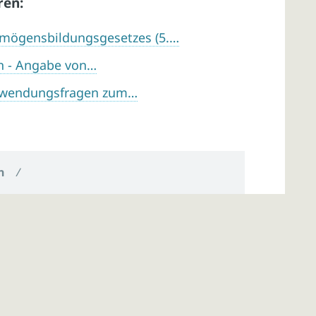
ren:
mögensbildungsgesetzes (5.…
n - Angabe von…
Anwendungsfragen zum…
n
/