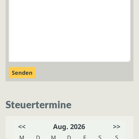
Steuertermine
<<
Aug. 2026
>>
M
D
M
D
F
S
S