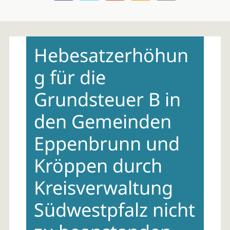
Skip
to
Hebesatzerhöhun
content
g für die
Grundsteuer B in
den Gemeinden
Eppenbrunn und
Kröppen durch
Kreisverwaltung
Südwestpfalz nicht