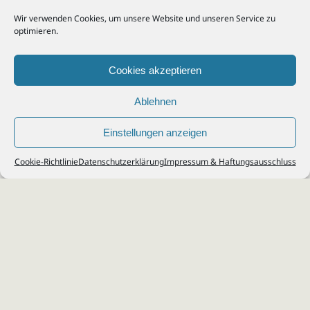
Wir verwenden Cookies, um unsere Website und unseren Service zu
optimieren.
Cookies akzeptieren
Ablehnen
Einstellungen anzeigen
© 2026
Steuerberater Kempf, Köln - Steuerberatung Poll, Porz, Deutz, Mülheim,
Cookie-Richtlinie
Datenschutzerklärung
Impressum & Haftungsausschluss
Vingst, Ostheim, Kalk, Humboldt, Gremberg
Impressum
|
Datenschutz
Jobs & Karriere
Steuerberatung Köln
Formulare Download
Kontakt
Cookie-Richtlinie (EU)
Ihr
Steuerberater in Köln
für
Steuererklärung
,
Einkommensteuer
,
Finanzbuchhaltung
,
Lohnabrechnung
,
Einnahmen-Überschuss-
Rechnung
,
Jahresabschluss
.
Steuerberatung
zu
Erbschaftssteuer
,
Lohnsteu
erjahresausgleich
,
Werbungskosten
,
Fahrtkosten
.