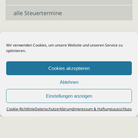
alle Steuertermine
Wir verwenden Cookies, um unsere Website und unseren Service zu
optimieren.
Cookies akzeptieren
Ablehnen
Einstellungen anzeigen
© 2026
Steuerberater Kempf, Köln - Steuerberatung Poll, Porz, Deutz, Mülheim,
Cookie-Richtlinie
Datenschutzerklärung
Impressum & Haftungsausschluss
Vingst, Ostheim, Kalk, Humboldt, Gremberg
Impressum
|
Datenschutz
Jobs & Karriere
Steuerberatung Köln
Formulare Download
Kontakt