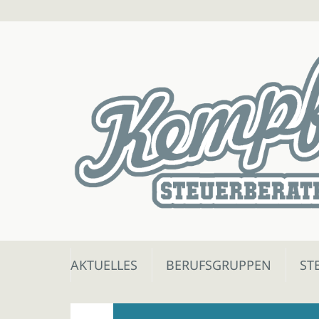
Skip
AKTUELLES
BERUFSGRUPPEN
ST
to
content