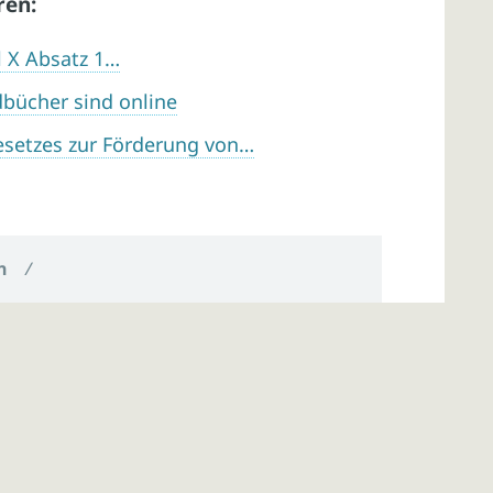
ren:
l X Absatz 1…
dbücher sind online
esetzes zur Förderung von…
n
/