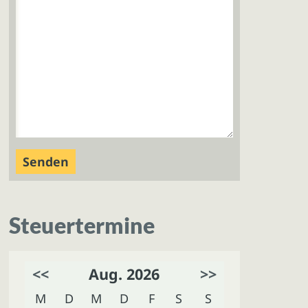
Steuertermine
<<
Aug. 2026
>>
M
D
M
D
F
S
S