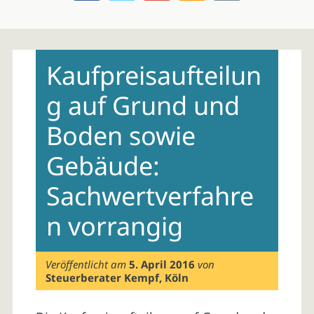
Skip
to
Kaufpreisaufteilun
content
g auf Grund und
Boden sowie
Gebäude:
Sachwertverfahre
n vorrangig
Veröffentlicht am
5. April 2016
von
Steuerberater Kempf, Köln