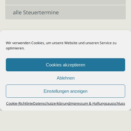
alle Steuertermine
Wir verwenden Cookies, um unsere Website und unseren Service zu
optimieren.
Cookies akzeptieren
Ablehnen
Einstellungen anzeigen
© 2026
Steuerberater Kempf, Köln - Steuerberatung Poll, Porz, Deutz, Mülheim,
Cookie-Richtlinie
Datenschutzerklärung
Impressum & Haftungsausschluss
Vingst, Ostheim, Kalk, Humboldt, Gremberg
Impressum
|
Datenschutz
Jobs & Karriere
Steuerberatung Köln
Formulare Download
Kontakt