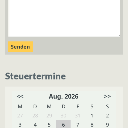
Steuertermine
<<
Aug. 2026
>>
M
D
M
D
F
S
S
27
28
29
30
31
1
2
3
4
5
6
7
8
9