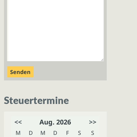
Steuertermine
<<
Aug. 2026
>>
M
D
M
D
F
S
S