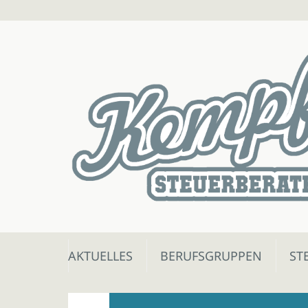
Skip
AKTUELLES
BERUFSGRUPPEN
ST
to
content