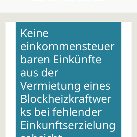
Skip
to
Keine
content
einkommensteuer
baren Einkünfte
aus der
Vermietung eines
Blockheizkraftwer
ks bei fehlender
Einkunftserzielung