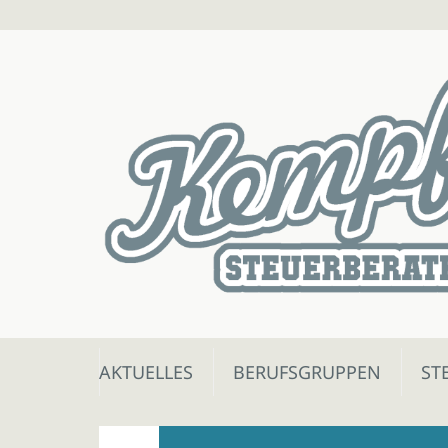
Skip
AKTUELLES
BERUFSGRUPPEN
ST
to
content