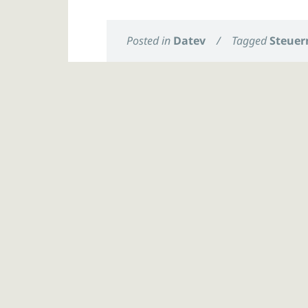
Posted in
Datev
/
Tagged
Steuer