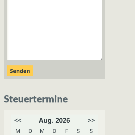
Steuertermine
<<
Aug. 2026
>>
M
D
M
D
F
S
S