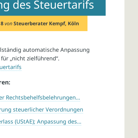
g des Steuertarifs
18
von
Steuerberater Kempf, Köln
ollständig automatische Anpassung
für „nicht zielführend“.
uertarifs
ren:
er Rechtsbehelfsbelehrungen…
rung steuerlicher Verordnungen
lass (UStAE); Anpassung des…