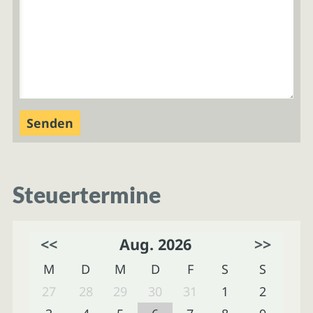
Steuertermine
<<
Aug. 2026
>>
M
D
M
D
F
S
S
27
28
29
30
31
1
2