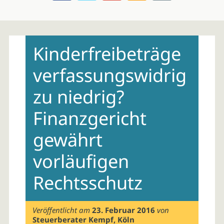
Skip
to
Kinderfreibeträge
content
verfassungswidrig
zu niedrig?
Finanzgericht
gewährt
vorläufigen
Rechtsschutz
Veröffentlicht am
23. Februar 2016
von
Steuerberater Kempf, Köln