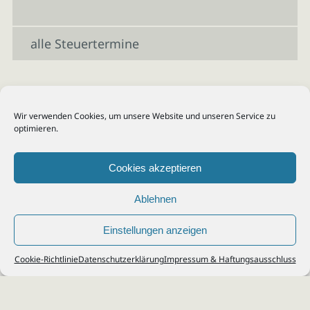
alle Steuertermine
Wir verwenden Cookies, um unsere Website und unseren Service zu
optimieren.
Cookies akzeptieren
Ablehnen
Einstellungen anzeigen
© 2026
Steuerberater Kempf, Köln - Steuerberatung Poll, Porz, Deutz, Mülheim,
Cookie-Richtlinie
Datenschutzerklärung
Impressum & Haftungsausschluss
Vingst, Ostheim, Kalk, Humboldt, Gremberg
Impressum
|
Datenschutz
Jobs & Karriere
Steuerberatung Köln
Formulare Download
Kontakt