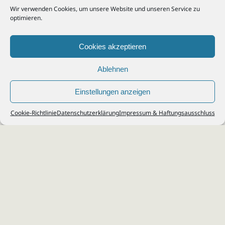
Wir verwenden Cookies, um unsere Website und unseren Service zu
optimieren.
Cookies akzeptieren
Ablehnen
Einstellungen anzeigen
© 2026
Steuerberater Kempf, Köln - Steuerberatung Poll, Porz, Deutz, Mülheim,
Cookie-Richtlinie
Datenschutzerklärung
Impressum & Haftungsausschluss
Vingst, Ostheim, Kalk, Humboldt, Gremberg
Impressum
|
Datenschutz
Jobs & Karriere
Steuerberatung Köln
Formulare Download
Kontakt
Cookie-Richtlinie (EU)
Ihr
Steuerberater in Köln
für
Steuererklärung
,
Einkommensteuer
,
Finanzbuchhaltung
,
Lohnabrechnung
,
Einnahmen-Überschuss-
Rechnung
,
Jahresabschluss
.
Steuerberatung
zu
Erbschaftssteuer
,
Lohnsteu
erjahresausgleich
,
Werbungskosten
,
Fahrtkosten
.
Webdesign & SEO: da Agency, Köln