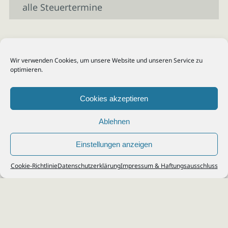
alle Steuertermine
Wir verwenden Cookies, um unsere Website und unseren Service zu
optimieren.
Cookies akzeptieren
Ablehnen
Einstellungen anzeigen
© 2026
Steuerberater Kempf, Köln - Steuerberatung Poll, Porz, Deutz, Mülheim,
Cookie-Richtlinie
Datenschutzerklärung
Impressum & Haftungsausschluss
Vingst, Ostheim, Kalk, Humboldt, Gremberg
Impressum
|
Datenschutz
Jobs & Karriere
Steuerberatung Köln
Formulare Download
Kontakt
Cookie-Richtlinie (EU)