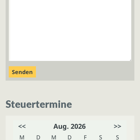
Steuertermine
<<
Aug. 2026
>>
M
D
M
D
F
S
S