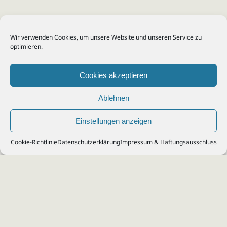
Wir verwenden Cookies, um unsere Website und unseren Service zu
optimieren.
Cookies akzeptieren
Ablehnen
Einstellungen anzeigen
© 2026
Steuerberater Kempf, Köln - Steuerberatung Poll, Porz, Deutz, Mülheim,
Cookie-Richtlinie
Datenschutzerklärung
Impressum & Haftungsausschluss
Vingst, Ostheim, Kalk, Humboldt, Gremberg
Impressum
|
Datenschutz
Jobs & Karriere
Steuerberatung Köln
Formulare Download
Kontakt
Cookie-Richtlinie (EU)
Ihr
Steuerberater in Köln
für
Steuererklärung
,
Einkommensteuer
,
Finanzbuchhaltung
,
Lohnabrechnung
,
Einnahmen-Überschuss-