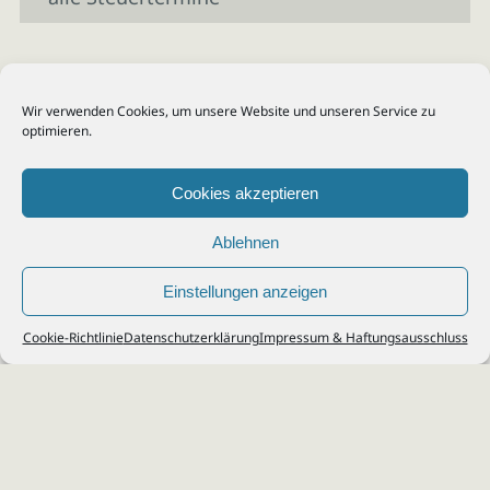
Wir verwenden Cookies, um unsere Website und unseren Service zu
optimieren.
Cookies akzeptieren
Ablehnen
Einstellungen anzeigen
© 2026
Steuerberater Kempf, Köln - Steuerberatung Poll, Porz, Deutz, Mülheim,
Cookie-Richtlinie
Datenschutzerklärung
Impressum & Haftungsausschluss
Vingst, Ostheim, Kalk, Humboldt, Gremberg
Impressum
|
Datenschutz
Jobs & Karriere
Steuerberatung Köln
Formulare Download
Kontakt
Cookie-Richtlinie (EU)