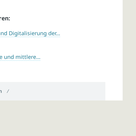
ren:
nd Digitalisierung der…
ne und mittlere…
n
/