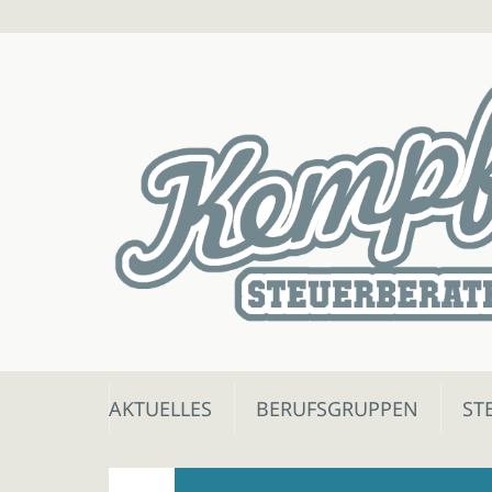
Skip
AKTUELLES
BERUFSGRUPPEN
ST
to
content