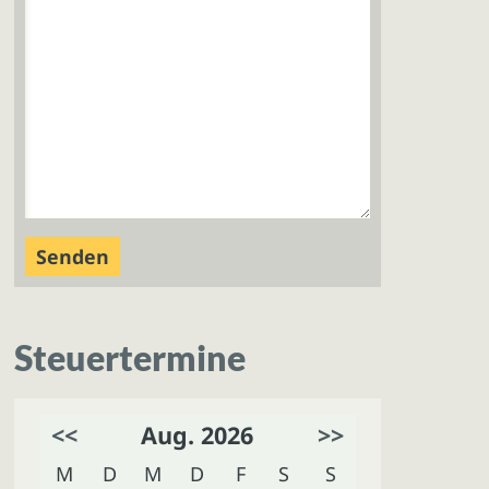
Steuertermine
<<
Aug. 2026
>>
M
D
M
D
F
S
S