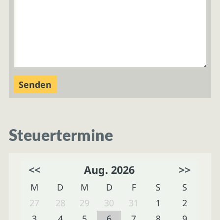
Steuertermine
<<
Aug. 2026
>>
M
D
M
D
F
S
S
27
28
29
30
31
1
2
3
4
5
6
7
8
9