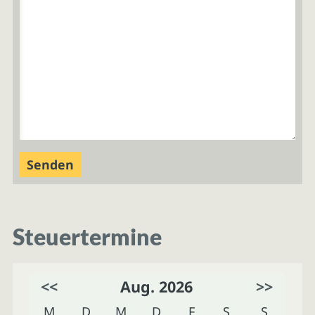
Steuertermine
<<
Aug. 2026
>>
M
D
M
D
F
S
S