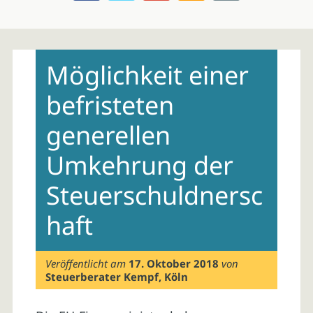
Skip
to
Möglichkeit einer
content
befristeten
generellen
Umkehrung der
Steuerschuldnersc
haft
Veröffentlicht am
17. Oktober 2018
von
Steuerberater Kempf, Köln