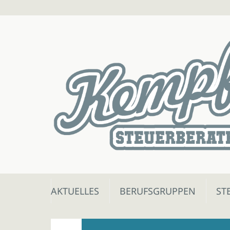
Skip
AKTUELLES
BERUFSGRUPPEN
ST
to
content