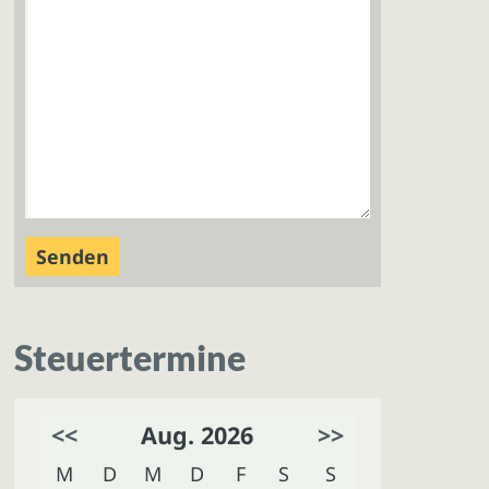
Steuertermine
<<
Aug. 2026
>>
M
D
M
D
F
S
S