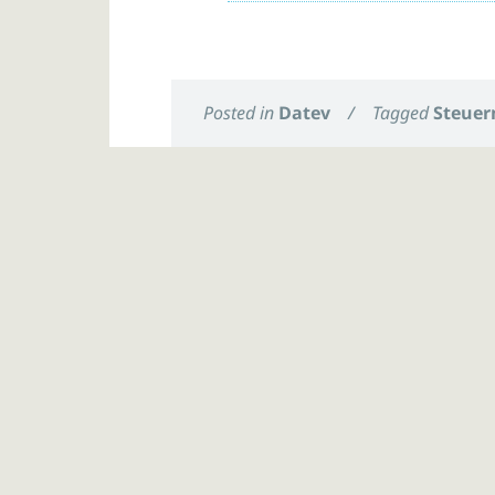
Posted in
Datev
/
Tagged
Steuer