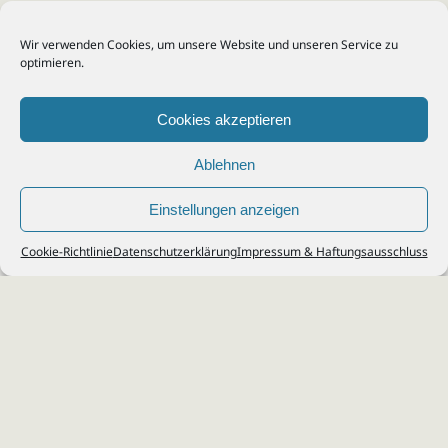
Wir verwenden Cookies, um unsere Website und unseren Service zu
optimieren.
Cookies akzeptieren
Ablehnen
Einstellungen anzeigen
© 2026
Steuerberater Kempf, Köln - Steuerberatung Poll, Porz, Deutz, Mülheim,
Cookie-Richtlinie
Datenschutzerklärung
Impressum & Haftungsausschluss
Vingst, Ostheim, Kalk, Humboldt, Gremberg
Impressum
|
Datenschutz
Jobs & Karriere
Steuerberatung Köln
Formulare Download
Kontakt
Cookie-Richtlinie (EU)
Ihr
Steuerberater in Köln
für
Steuererklärung
,
Einkommensteuer
,
Finanzbuchhaltung
,
Lohnabrechnung
,
Einnahmen-Überschuss-
Rechnung
,
Jahresabschluss
.
Steuerberatung
zu
Erbschaftssteuer
,
Lohnsteu