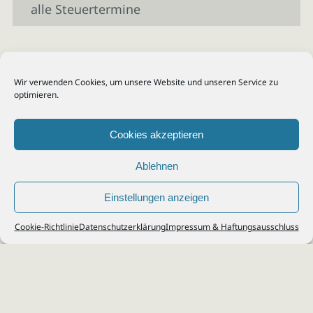
alle Steuertermine
Wir verwenden Cookies, um unsere Website und unseren Service zu
optimieren.
Cookies akzeptieren
Ablehnen
Einstellungen anzeigen
© 2026
Steuerberater Kempf, Köln - Steuerberatung Poll, Porz, Deutz, Mülheim,
Cookie-Richtlinie
Datenschutzerklärung
Impressum & Haftungsausschluss
Vingst, Ostheim, Kalk, Humboldt, Gremberg
Impressum
|
Datenschutz
Jobs & Karriere
Steuerberatung Köln
Formulare Download
Kontakt
Cookie-Richtlinie (EU)