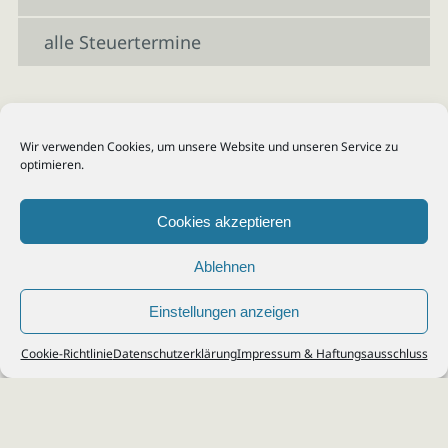
alle Steuertermine
Wir verwenden Cookies, um unsere Website und unseren Service zu
optimieren.
Cookies akzeptieren
Ablehnen
Einstellungen anzeigen
© 2026
Steuerberater Kempf, Köln - Steuerberatung Poll, Porz, Deutz, Mülheim,
Cookie-Richtlinie
Datenschutzerklärung
Impressum & Haftungsausschluss
Vingst, Ostheim, Kalk, Humboldt, Gremberg
Impressum
|
Datenschutz
Jobs & Karriere
Steuerberatung Köln
Formulare Download
Kontakt