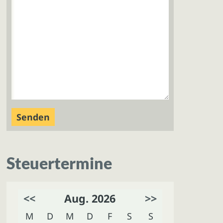
Steuertermine
<<
Aug. 2026
>>
M
D
M
D
F
S
S