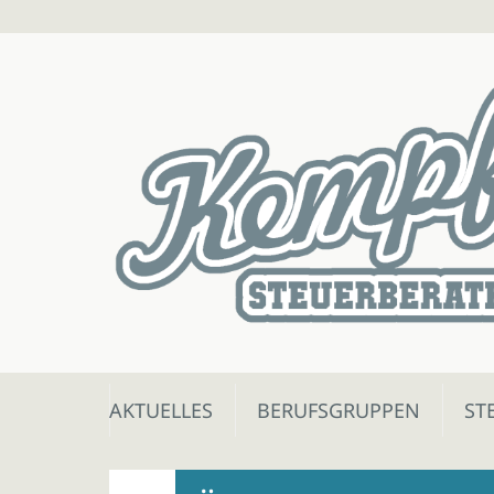
Skip
AKTUELLES
BERUFSGRUPPEN
ST
to
content