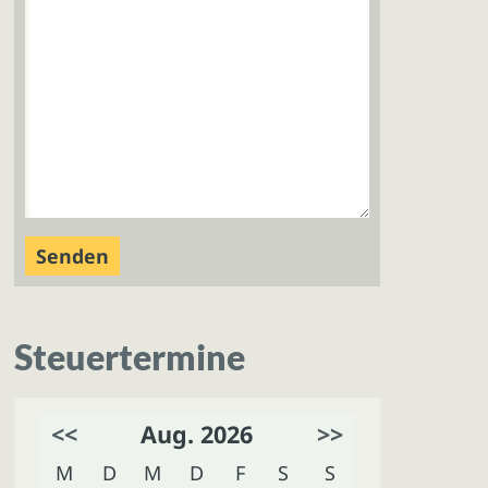
Steuertermine
<<
Aug. 2026
>>
M
D
M
D
F
S
S