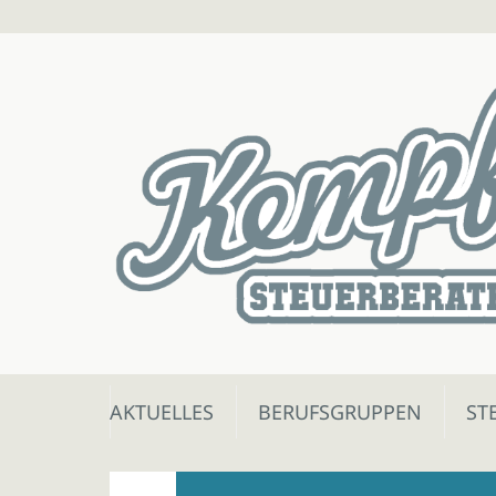
Skip
AKTUELLES
BERUFSGRUPPEN
ST
to
content