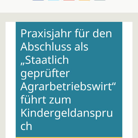
Skip
to
Praxisjahr für den
content
Abschluss als
„Staatlich
geprüfter
Agrarbetriebswirt“
führt zum
Kindergeldanspru
ch