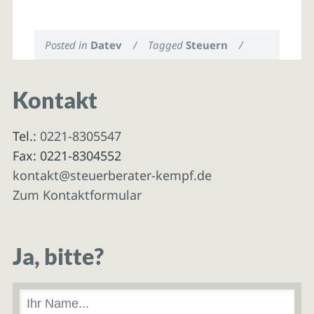
Posted in
Datev
/
Tagged
Steuern
/
Kontakt
Tel.:
0221-8305547
Fax: 0221-8304552
kontakt@steuerberater-kempf.de
Zum Kontaktformular
Ja, bitte?