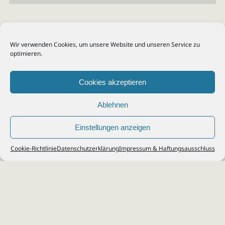
Wir verwenden Cookies, um unsere Website und unseren Service zu
optimieren.
Cookies akzeptieren
Ablehnen
Einstellungen anzeigen
© 2026
Steuerberater Kempf, Köln - Steuerberatung Poll, Porz, Deutz, Mülheim,
Cookie-Richtlinie
Datenschutzerklärung
Impressum & Haftungsausschluss
Vingst, Ostheim, Kalk, Humboldt, Gremberg
Impressum
|
Datenschutz
Jobs & Karriere
Steuerberatung Köln
Formulare Download
Kontakt
Cookie-Richtlinie (EU)
Ihr
Steuerberater in Köln
für
Steuererklärung
,
Einkommensteuer
,