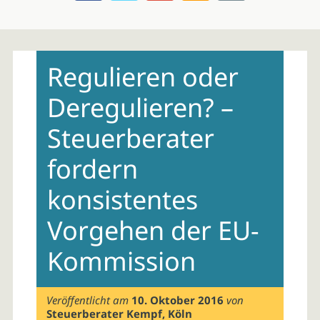
Skip
to
Regulieren oder
content
Deregulieren? –
Steuerberater
fordern
konsistentes
Vorgehen der EU-
Kommission
Veröffentlicht am
10. Oktober 2016
von
Steuerberater Kempf, Köln