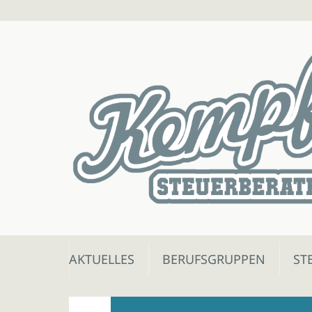
Skip
AKTUELLES
BERUFSGRUPPEN
ST
to
content