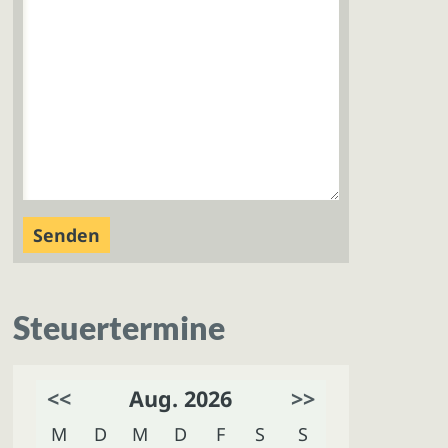
Steuertermine
<<
Aug. 2026
>>
M
D
M
D
F
S
S