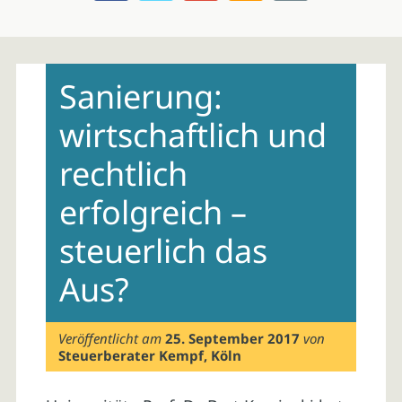
Skip
to
Sanierung:
content
wirtschaftlich und
rechtlich
erfolgreich –
steuerlich das
Aus?
Veröffentlicht am
25. September 2017
von
Steuerberater Kempf, Köln