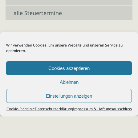
alle Steuertermine
Wir verwenden Cookies, um unsere Website und unseren Service zu
optimieren.
Cookies akzeptieren
Ablehnen
Einstellungen anzeigen
© 2026
Steuerberater Kempf, Köln - Steuerberatung Poll, Porz, Deutz, Mülheim,
Cookie-Richtlinie
Datenschutzerklärung
Impressum & Haftungsausschluss
Vingst, Ostheim, Kalk, Humboldt, Gremberg
Impressum
|
Datenschutz
Jobs & Karriere
Steuerberatung Köln
Formulare Download
Kontakt